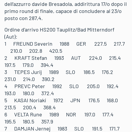
dell’azzurro davide Bresadola, addirittura 17/o dopo il
primo round di finale, capace di concludere al 23/o
posto con 287,4.
Ordine d’arrivo HS200 Tauplitz/Bad Mitterndorf
(Aut):
1 FREUND Severin 1988 GER 227.5 217.7
210.0 202.8 420.5
2 KRAFT Stefan 1993 AUT 224.0 215.4
197.5 179.0 394.4
3 TEPES Jurij 1989 SLO 186.5 176.2
231.0 214.0 390.2
4 PREVC Peter 1992 SLO 205.0 192.4
193.0 180.0 372.4
5 KASAI Noriaki 1972 JPN 176.5 168.0
213.5 200.4 368.4
6 VELTA Rune 1989 NOR 197.0 177.4
195.5 180.5 357.9
7 DAMJAN Jernej 1983 SLO 191.5 171.7