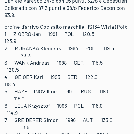
Daniele Varesco 24/o con 95 punti. 32/o è Sebastian
Colloredo con 87,3 punti e 38/o Federico Cecon con
83,8.
ordine d’arrivo Coc salto maschile HS134 Wisla (Pol):
1 ZIOBRO Jan 1991 POL 120.5
123.9
2 MURANKA Klemens 1994 POL 119.5
123.3
3 WANK Andreas 1988 GER 115.5
120.5
4 GEIGER Karl 1993 GER 122.0
118.3
5 HAZETDINOV Ilmir 1991 RUS 118.0
115.0
6 LEJA Krzysztof 1996 POL 116.0
114.9
7 GREIDERER Simon 1996 AUT 133.0
113.5