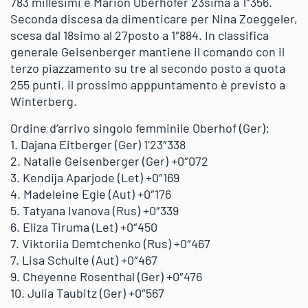
783 millesimi e Marion Oberhofer 23sima a 1″356.
Seconda discesa da dimenticare per Nina Zoeggeler,
scesa dal 18simo al 27posto a 1″884. In classifica
generale Geisenberger mantiene il comando con il
terzo piazzamento su tre al secondo posto a quota
255 punti, il prossimo apppuntamento è previsto a
Winterberg.
Ordine d’arrivo singolo femminile Oberhof (Ger):
1. Dajana Eitberger (Ger) 1’23″338
2. Natalie Geisenberger (Ger) +0″072
3. Kendija Aparjode (Let) +0″169
4. Madeleine Egle (Aut) +0″176
5. Tatyana Ivanova (Rus) +0″339
6. Eliza Tiruma (Let) +0″450
7. Viktoriia Demtchenko (Rus) +0″467
7. Lisa Schulte (Aut) +0″467
9. Cheyenne Rosenthal (Ger) +0″476
10. Julia Taubitz (Ger) +0″567