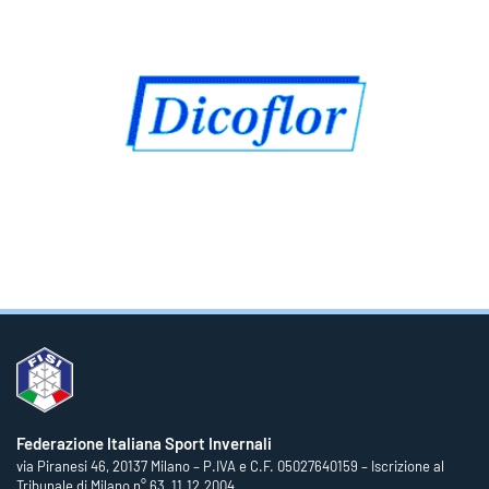
Federazione Italiana Sport Invernali
via Piranesi 46, 20137 Milano – P.IVA e C.F. 05027640159 – Iscrizione al
Tribunale di Milano n° 63, 11.12.2004