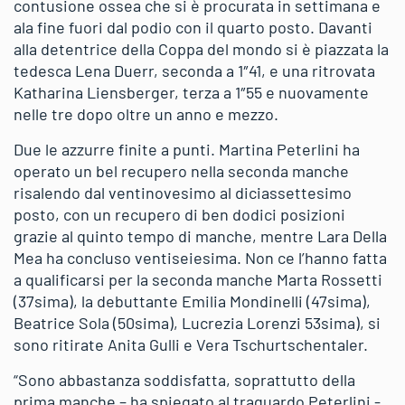
contusione ossea che si è procurata in settimana e
ala fine fuori dal podio con il quarto posto. Davanti
alla detentrice della Coppa del mondo si è piazzata la
tedesca Lena Duerr, seconda a 1″41, e una ritrovata
Katharina Liensberger, terza a 1″55 e nuovamente
nelle tre dopo oltre un anno e mezzo.
Due le azzurre finite a punti. Martina Peterlini ha
operato un bel recupero nella seconda manche
risalendo dal ventinovesimo al diciassettesimo
posto, con un recupero di ben dodici posizioni
grazie al quinto tempo di manche, mentre Lara Della
Mea ha concluso ventiseiesima. Non ce l’hanno fatta
a qualificarsi per la seconda manche Marta Rossetti
(37sima), la debuttante Emilia Mondinelli (47sima),
Beatrice Sola (50sima), Lucrezia Lorenzi 53sima), si
sono ritirate Anita Gulli e Vera Tschurtschentaler.
“Sono abbastanza soddisfatta, soprattutto della
prima manche – ha spiegato al traguardo Peterlini -,