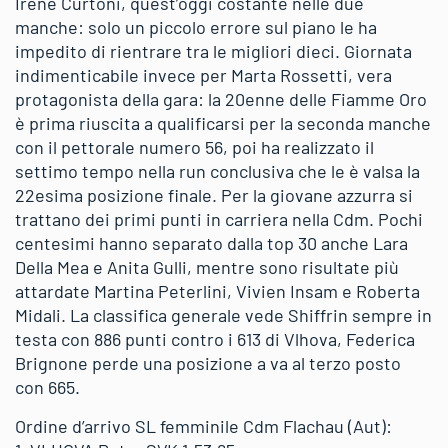
Irene Curtoni, quest’oggi costante nelle due
manche: solo un piccolo errore sul piano le ha
impedito di rientrare tra le migliori dieci. Giornata
indimenticabile invece per Marta Rossetti, vera
protagonista della gara: la 20enne delle Fiamme Oro
è prima riuscita a qualificarsi per la seconda manche
con il pettorale numero 56, poi ha realizzato il
settimo tempo nella run conclusiva che le è valsa la
22esima posizione finale. Per la giovane azzurra si
trattano dei primi punti in carriera nella Cdm. Pochi
centesimi hanno separato dalla top 30 anche Lara
Della Mea e Anita Gulli, mentre sono risultate più
attardate Martina Peterlini, Vivien Insam e Roberta
Midali. La classifica generale vede Shiffrin sempre in
testa con 886 punti contro i 613 di Vlhova, Federica
Brignone perde una posizione a va al terzo posto
con 665.
Ordine d’arrivo SL femminile Cdm Flachau (Aut):