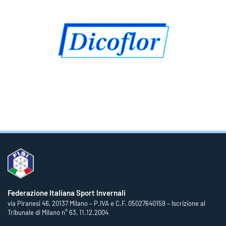
Federazione Italiana Sport Invernali
via Piranesi 46, 20137 Milano – P.IVA e C.F. 05027640159 – Iscrizione al
Tribunale di Milano n° 63, 11.12.2004