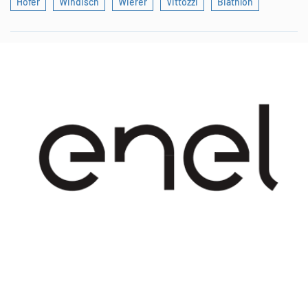
Hofer
Windisch
Wierer
Vittozzi
Biathlon