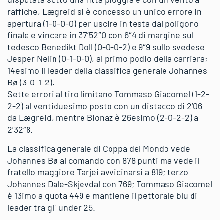
raffiche, Lægreid si è concesso un unico errore in
apertura (1-0-0-0) per uscire in testa dal poligono
finale e vincere in 37’52″0 con 6″4 di margine sul
tedesco Benedikt Doll (0-0-0-2) e 9″9 sullo svedese
Jesper Nelin (0-1-0-0), al primo podio della carriera;
14esimo il leader della classifica generale Johannes
Bø (3-0-1-2).
Sette errori al tiro limitano Tommaso Giacomel (1-2-
2-2) al ventiduesimo posto con un distacco di 2’06
da Lægreid, mentre Bionaz è 26esimo (2-0-2-2) a
2’32″8.
La classifica generale di Coppa del Mondo vede
Johannes Bø al comando con 878 punti ma vede il
fratello maggiore Tarjei avvicinarsi a 819; terzo
Johannes Dale-Skjevdal con 769; Tommaso Giacomel
è 13imo a quota 449 e mantiene il pettorale blu di
leader tra gli under 25.