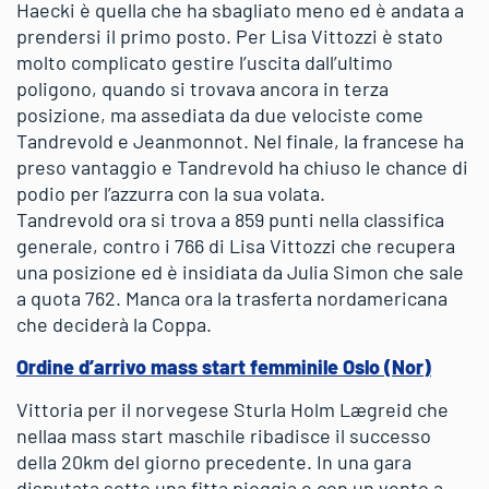
Haecki è quella che ha sbagliato meno ed è andata a
prendersi il primo posto. Per Lisa Vittozzi è stato
molto complicato gestire l’uscita dall’ultimo
poligono, quando si trovava ancora in terza
posizione, ma assediata da due velociste come
Tandrevold e Jeanmonnot. Nel finale, la francese ha
preso vantaggio e Tandrevold ha chiuso le chance di
podio per l’azzurra con la sua volata.
Tandrevold ora si trova a 859 punti nella classifica
generale, contro i 766 di Lisa Vittozzi che recupera
una posizione ed è insidiata da Julia Simon che sale
a quota 762. Manca ora la trasferta nordamericana
che deciderà la Coppa.
Ordine d’arrivo mass start femminile Oslo (Nor)
Vittoria per il norvegese Sturla Holm Lægreid che
nellaa mass start maschile ribadisce il successo
della 20km del giorno precedente. In una gara
disputata sotto una fitta pioggia e con un vento a