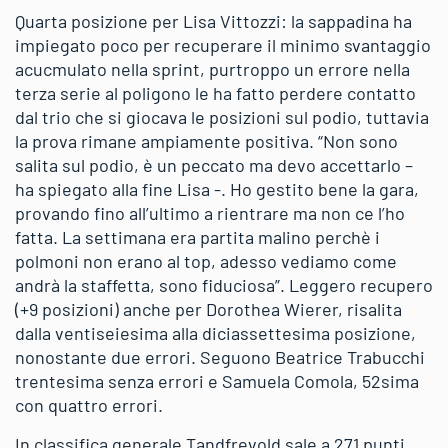
Quarta posizione per Lisa Vittozzi: la sappadina ha
impiegato poco per recuperare il minimo svantaggio
acucmulato nella sprint, purtroppo un errore nella
terza serie al poligono le ha fatto perdere contatto
dal trio che si giocava le posizioni sul podio, tuttavia
la prova rimane ampiamente positiva. “Non sono
salita sul podio, è un peccato ma devo accettarlo –
ha spiegato alla fine Lisa -. Ho gestito bene la gara,
provando fino all’ultimo a rientrare ma non ce l’ho
fatta. La settimana era partita malino perchè i
polmoni non erano al top, adesso vediamo come
andrà la staffetta, sono fiduciosa”. Leggero recupero
(+9 posizioni) anche per Dorothea Wierer, risalita
dalla ventiseiesima alla diciassettesima posizione,
nonostante due errori. Seguono Beatrice Trabucchi
trentesima senza errori e Samuela Comola, 52sima
con quattro errori.
In classifica generale Tandfrevold sale a 271 punti,