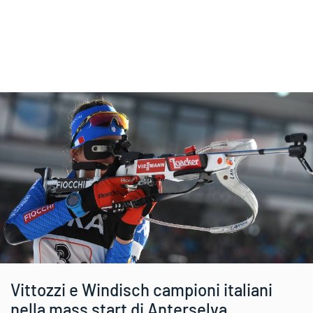
Vittozzi e Windisch campioni italiani
nella mass start di Anterselva.