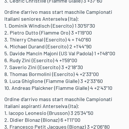
3. Cedric Christille (Fiamme Gialle) 3 +37″60
Ordine d’arrivo mass start maschile Campionati
Italiani seniores Anterselva (Ita):
1. Dominik Windisch (Esercito) 1 30’51″30
2. Pietro Dutto (Fiamme Oro) 3 +1’19″00
3. Thierry Chenal (Esercito) 4 + 1’40″60
4. Michael Durand (Esercito) 2 +1’44″90
5. Davide Mancin Majoni (US Val Padola) 1 +1’48″00
6. Rudy Zini (Esercito) 4 +1’59″00
7. Saverio Zini (Esercito) 3 +2’18″30
8. Thomas Bormolini (Esercito) 4 +2’33″00
9. Luca Ghiglione (Fiamme Gialle) 3 +2’33″60
10. Andreas Plaickner (Fiamme Gialle) 4 +2’43″10
Ordine d’arrivo mass start maschile Campionati
Italiani aspiranti Anterselva (Ita):
1. Iacopo Leonesio (Brusson) 3 25’34″50
2. Didier Bionaz (Bionaz) 6 +1’11″00
3. Francesco Petit Jacques (Bionaz) 3 +2’06″80