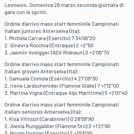
Leonesio. Domenica 26 marzo seconda giornata di
gare con le sprint.
Ordine d’arrivo mass start femminile Campionati
Italiani juniores Anterselva (Ita):
1. Michela Carrara (Esercito) 7 34’06″20
2. Ginevra Rocchia (Entraque) 2 +2″50
3. Jasmin Voelgger (ASV Ridnaun) 2 +2’06″70
Ordine d’arrivo mass start femminile Campionati
Italiani giovani Anterselva (Ita):
1. Samuela Comola (Esercito) 4 27’09″30
2. Irene Lardschenider (Fiamme Gialle) 7 +1’12″00
3. Martina Vigna (Entraque Alpi Marittime) 5 +2’01″40
Ordine d’arrivo mass start femminile Campionati
Italiani seniores Anterselva (Ita):
1. Kisa Vittozzi (Carabinieri) 0 28’59″90
2. Alexia Runggaldier (Fiamme Oro) 2 +1’21″90
3. Nicole Gontier (Esercito) 2 +1’53″00