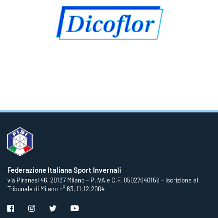
Federazione Italiana Sport Invernali
via Piranesi 46, 20137 Milano – P.IVA e C.F. 05027640159 – Iscrizione al
Tribunale di Milano n° 63, 11.12.2004