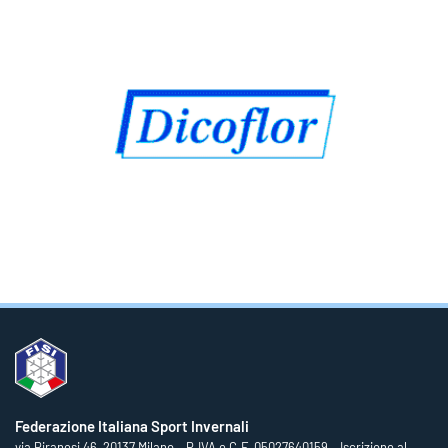
Federazione Italiana Sport Invernali
via Piranesi 46, 20137 Milano – P.IVA e C.F. 05027640159 – Iscrizione al