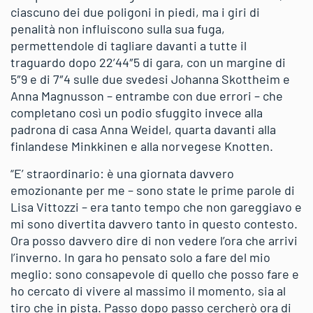
ciascuno dei due poligoni in piedi, ma i giri di
penalità non influiscono sulla sua fuga,
permettendole di tagliare davanti a tutte il
traguardo dopo 22’44″5 di gara, con un margine di
5″9 e di 7″4 sulle due svedesi Johanna Skottheim e
Anna Magnusson – entrambe con due errori – che
completano così un podio sfuggito invece alla
padrona di casa Anna Weidel, quarta davanti alla
finlandese Minkkinen e alla norvegese Knotten.
“E’ straordinario: è una giornata davvero
emozionante per me – sono state le prime parole di
Lisa Vittozzi – era tanto tempo che non gareggiavo e
mi sono divertita davvero tanto in questo contesto.
Ora posso davvero dire di non vedere l’ora che arrivi
l’inverno. In gara ho pensato solo a fare del mio
meglio: sono consapevole di quello che posso fare e
ho cercato di vivere al massimo il momento, sia al
tiro che in pista. Passo dopo passo cercherò ora di