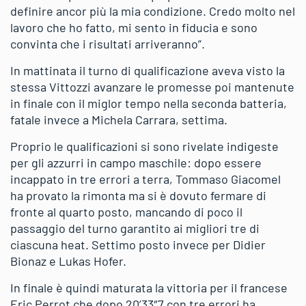
definire ancor più la mia condizione. Credo molto nel
lavoro che ho fatto, mi sento in fiducia e sono
convinta che i risultati arriveranno”.
In mattinata il turno di qualificazione aveva visto la
stessa Vittozzi avanzare le promesse poi mantenute
in finale con il miglor tempo nella seconda batteria,
fatale invece a Michela Carrara, settima.
Proprio le qualificazioni si sono rivelate indigeste
per gli azzurri in campo maschile: dopo essere
incappato in tre errori a terra, Tommaso Giacomel
ha provato la rimonta ma si è dovuto fermare di
fronte al quarto posto, mancando di poco il
passaggio del turno garantito ai migliori tre di
ciascuna heat. Settimo posto invece per Didier
Bionaz e Lukas Hofer.
In finale è quindi maturata la vittoria per il francese
Eric Perrot che dopo 20’33″7 con tre errori ha