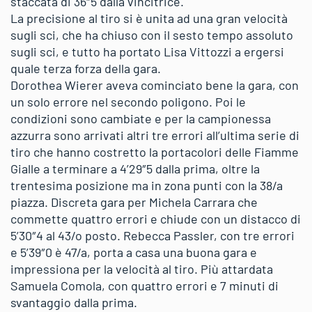
staccata di 36″5 dalla vincitrice.
La precisione al tiro si è unita ad una gran velocità
sugli sci, che ha chiuso con il sesto tempo assoluto
sugli sci, e tutto ha portato Lisa Vittozzi a ergersi
quale terza forza della gara.
Dorothea Wierer aveva cominciato bene la gara, con
un solo errore nel secondo poligono. Poi le
condizioni sono cambiate e per la campionessa
azzurra sono arrivati altri tre errori all’ultima serie di
tiro che hanno costretto la portacolori delle Fiamme
Gialle a terminare a 4’29″5 dalla prima, oltre la
trentesima posizione ma in zona punti con la 38/a
piazza. Discreta gara per Michela Carrara che
commette quattro errori e chiude con un distacco di
5’30″4 al 43/o posto. Rebecca Passler, con tre errori
e 5’39″0 è 47/a, porta a casa una buona gara e
impressiona per la velocità al tiro. Più attardata
Samuela Comola, con quattro errori e 7 minuti di
svantaggio dalla prima.