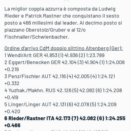
La miglior coppia azzurra è composta da Ludwig
Rieder e Patrick Rastner che conquistano il sesto
posto a 466 millesimi dai leader. Al decimo posto si
piazzano Oberstolz/Gruber e al 12/o
Fischnaller/Schwienbacher.
Ordine d’arrivo CdM doppio slittino Altenberg (Ger):
1 Wendl/Arlt GER 41.853 (1) 41.936 (2) 1:23.789
2 Eggert/Benecken GER 42.104 (3) 41.904 (1) 1:24.008
+0.219
3 Penz/Fischler AUT 42.116 (4) 42.005 (4) 1:24.121
+0.332
4 Yuzhak./Makhn. RUS 42.126 (5) 42.082 (6) 1:24.208
+0.419
5 Linger/Linger AUT 42.131 (6) 42.078 (5) 1:24.209
+0.420
6 Rieder/Rastner ITA 42.173 (7) 42.082 (6) 1:24.255
+0.466