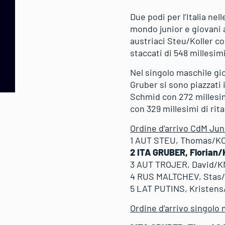
Due podi per l’Italia nel
mondo junior e giovani a
austriaci Steu/Koller co
staccati di 548 millesimi
Nel singolo maschile giov
Gruber si sono piazzati i
Schmid con 272 millesimi
con 329 millesimi di rit
Ordine d’arrivo CdM Jun
1 AUT STEU, Thomas/KO
2 ITA GRUBER, Florian
3 AUT TROJER, David/KN
4 RUS MALTCHEV, Stas/
5 LAT PUTINS, Kristens
Ordine d’arrivo singolo