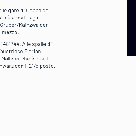
nelle gare di Coppa del
sto è andato agli
on Gruber/Kainzwalder
 e mezzo.
 48″744. Alle spalle di
l’austriaco Florian
 Malleier che è quarto
hwarz con il 21/o posto.