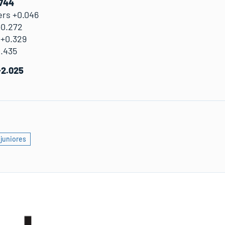
.744
rs +0.046
+0.272
 +0.329
.435
+2.025
juniores