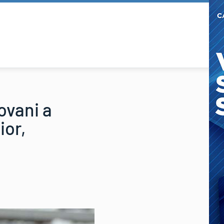
ovani a
ior,