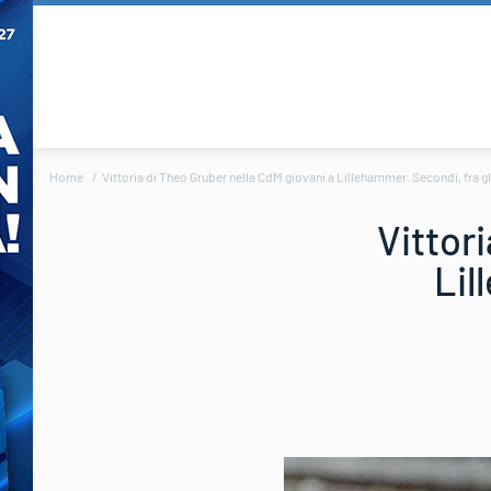
Home
Vittoria di Theo Gruber nella CdM giovani a Lillehammer. Secondi, fra g
Vittor
Lil