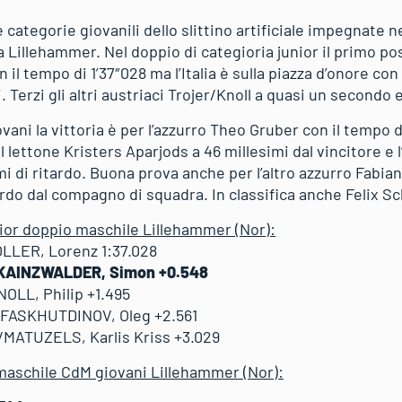
le categorie giovanili dello slittino artificiale impegnate 
 Lillehammer. Nel doppio di categioria junior il primo po
n il tempo di 1’37″028 ma l’Italia è sulla piazza d’onore c
. Terzi gli altri austriaci Trojer/Knoll a quasi un secondo
ani la vittoria è per l’azzurro Theo Gruber con il tempo di
l lettone Kristers Aparjods a 46 millesimi dal vincitore e 
 di ritardo. Buona prova anche per l’altro azzurro Fabian
ardo dal compagno di squadra. In classifica anche Felix Sc
ior doppio maschile Lillehammer (Nor):
LLER, Lorenz 1:37.028
/KAINZWALDER, Simon +0.548
OLL, Philip +1.495
FASKHUTDINOV, Oleg +2.561
/MATUZELS, Karlis Kriss +3.029
 maschile CdM giovani Lillehammer (Nor):