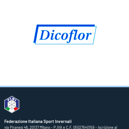
Federazione Italiana Sport Invernali
via Piranesi 46, 20137 Milano – P.IVA e C.F. 05027640159 – Iscrizione al