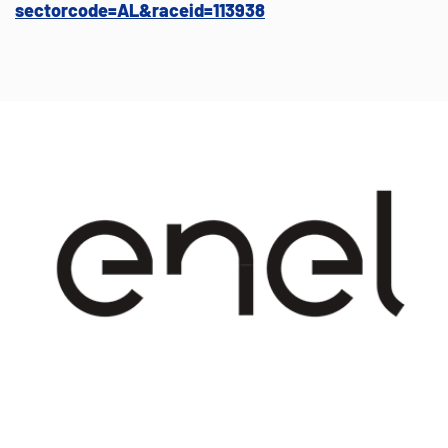
sectorcode=AL&raceid=113938