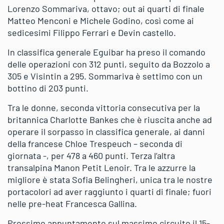
Lorenzo Sommariva, ottavo; out ai quarti di finale
Matteo Menconi e Michele Godino, così come ai
sedicesimi Filippo Ferrari e Devin castello.
In classifica generale Eguibar ha preso il comando
delle operazioni con 312 punti, seguito da Bozzolo a
305 e Visintin a 295. Sommariva è settimo con un
bottino di 203 punti.
Tra le donne, seconda vittoria consecutiva per la
britannica Charlotte Bankes che è riuscita anche ad
operare il sorpasso in classifica generale, ai danni
della francese Chloe Trespeuch – seconda di
giornata -, per 478 a 460 punti. Terza l’altra
transalpina Manon Petit Lenoir. Tra le azzurre la
migliore è stata Sofia Belingheri, unica tra le nostre
portacolori ad aver raggiunto i quarti di finale; fuori
nelle pre-heat Francesca Gallina.
Prossimo appuntamento sul massimo circuito il 15-