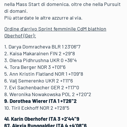
nella Mass Start di domenica, oltre che nella Pursuit
di domani.
Più attardate le altre azzurre al via.
Ordine d’arrivo Sprint femminile CdM biathlon
Oberhof (Ger):
1. Darya Domracheva BLR 1 23’06″7
2. Kaisa Makarainen FIN 2 +29″8
3. Olena Pidhrushna UKR 0 +36″4
4. Tora Berger NOR 3 +1’01″6
5. Ann Kristin Flatland NOR 1 +1’09″8
6. Valj Semerenko UKR 2 +1’11″6
7. Evi Sachenbacher GER 2 +1’17″0
8. Weronika Nowakowska POL 2 +1’20″2
9. Dorothea Wierer ITA 1 +1’26″2
10. Tiril Eckhoff NOR 2 +1’28″5
41. Karin Oberhofer ITA 3 +2’44″9
67. Alexia Runggaldier ITA 4 +4’08″6