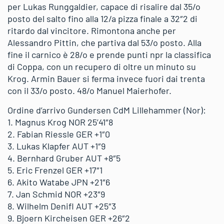
per Lukas Runggaldier, capace di risalire dal 35/o
posto del salto fino alla 12/a pizza finale a 32″2 di
ritardo dal vincitore. Rimontona anche per
Alessandro Pittin, che partiva dal 53/o posto. Alla
fine il carnico è 28/o e prende punti npr la classifica
di Coppa, con un recupero di oltre un minuto su
Krog. Armin Bauer si ferma invece fuori dai trenta
con il 33/o posto. 48/o Manuel Maierhofer.
Ordine d’arrivo Gundersen CdM Lillehammer (Nor):
1. Magnus Krog NOR 25’41″8
2. Fabian Riessle GER +1″0
3. Lukas Klapfer AUT +1″9
4. Bernhard Gruber AUT +8″5
5. Eric Frenzel GER +17″1
6. Akito Watabe JPN +21″6
7. Jan Schmid NOR +23″9
8. Wilhelm Denifl AUT +25″3
9. Bjoern Kircheisen GER +26″2