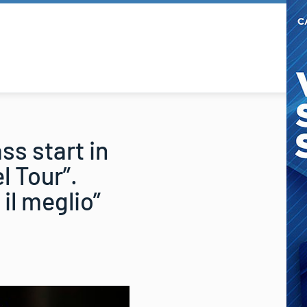
ss start in
l Tour”.
il meglio”