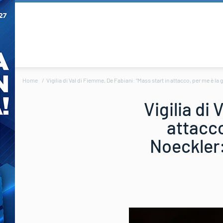
Home
Vigilia di Val di Fiemme, De Fabiani: “Mass start in attacco, per me è la 
Vigilia di
attacco
Noeckler: