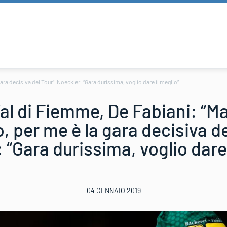
gara decisiva del Tour”. Noeckler: “Gara durissima, voglio dare il meglio”
 Val di Fiemme, De Fabiani: “Ma
, per me è la gara decisiva de
 “Gara durissima, voglio dare 
04 GENNAIO 2019