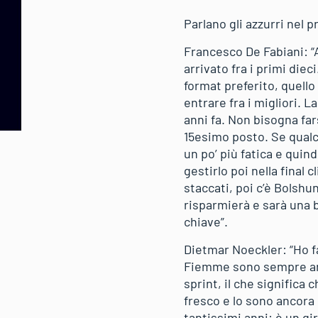
Parlano gli azzurri nel 
Francesco De Fabiani: “
arrivato fra i primi diec
format preferito, quell
entrare fra i migliori. 
anni fa. Non bisogna far
15esimo posto. Se qualc
un po’ più fatica e quin
gestirlo poi nella final
staccati, poi c’è Bolshu
risparmierà e sarà una b
chiave”.
Dietmar Noeckler: “Ho fa
Fiemme sono sempre arr
sprint, il che significa
fresco e lo sono ancora 
tantissimi anni: è un gir