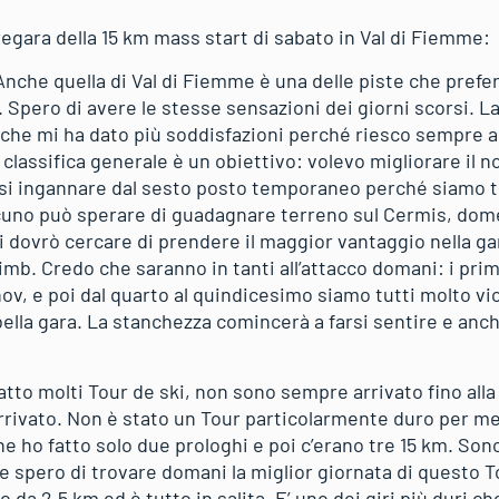
pregara della 15 km mass start di sabato in Val di Fiemme:
Anche quella di Val di Fiemme è una delle piste che pref
i. Spero di avere le stesse sensazioni dei giorni scorsi. L
o che mi ha dato più soddisfazioni perché riesco sempre a
La classifica generale è un obiettivo: volevo migliorare il
si ingannare dal sesto posto temporaneo perché siamo tut
uno può sperare di guadagnare terreno sul Cermis, dome
di dovrò cercare di prendere il maggior vantaggio nella g
 climb. Credo che saranno in tanti all’attacco domani: i pr
nov, e poi dal quarto al quindicesimo siamo tutti molto vi
ella gara. La stanchezza comincerà a farsi sentire e anch
tto molti Tour de ski, non sono sempre arrivato fino alla f
ivato. Non è stato un Tour particolarmente duro per me
 che ho fatto solo due prologhi e poi c’erano tre 15 km. So
e spero di trovare domani la miglior giornata di questo T
o da 2,5 km ed è tutto in salita. E’ uno dei giri più duri 