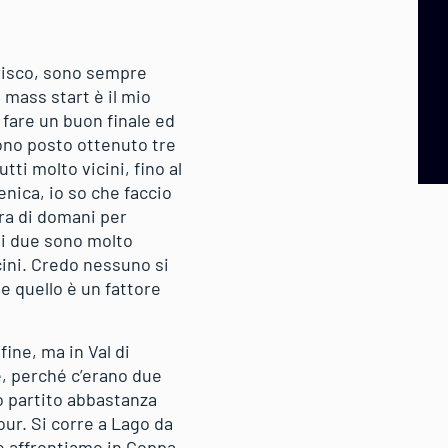
erisco, sono sempre
a mass start è il mio
 fare un buon finale ed
 nono posto ottenuto tre
ti molto vicini, fino al
nica, io so che faccio
ara di domani per
imi due sono molto
cini. Credo nessuno si
e quello è un fattore
ine, ma in Val di
, perché c’erano due
no partito abbastanza
our. Si corre a Lago da
che affrontiamo in Coppa