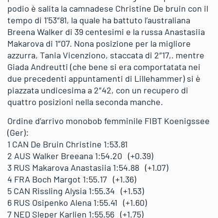
podio è salita la camnadese Christine De bruin con il
tempo di 1’53″81, la quale ha battuto l’australiana
Breena Walker di 39 centesimi e la russa Anastasiia
Makarova di 1″07. Nona posizione per la migliore
azzurra, Tania Vicenziono, staccata di 2″17,. mentre
Giada Andreutti (che bene si era comportatata nei
due precedenti appuntamenti di Lillehammer) si è
piazzata undicesima a 2″42, con un recupero di
quattro posizioni nella seconda manche.
Ordine d’arrivo monobob femminile FIBT Koenigssee
(Ger):
1 CAN De Bruin Christine 1:53.81
2 AUS Walker Breeana 1:54.20 (+0.39)
3 RUS Makarova Anastasiia 1:54.88 (+1.07)
4 FRA Boch Margot 1:55.17 (+1.36)
5 CAN Rissling Alysia 1:55.34 (+1.53)
6 RUS Osipenko Alena 1:55.41 (+1.60)
7 NED Sleper Karlien 1:55.56 (+1.75)