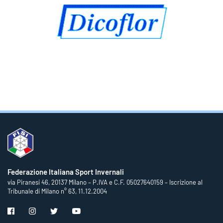
Federazione Italiana Sport Invernali
via Piranesi 46, 20137 Milano – P.IVA e C.F. 05027640159 – Iscrizione al
Tribunale di Milano n° 63, 11.12.2004