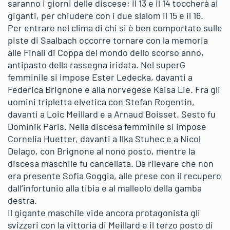
saranno i giorni delle discese; il 13 e il 14 toccherà ai
giganti, per chiudere con i due slalom il 15 e il 16.
Per entrare nel clima di chi si è ben comportato sulle
piste di Saalbach occorre tornare con la memoria
alle Finali di Coppa del mondo dello scorso anno,
antipasto della rassegna iridata. Nel superG
femminile si impose Ester Ledecka, davanti a
Federica Brignone e alla norvegese Kaisa Lie. Fra gli
uomini tripletta elvetica con Stefan Rogentin,
davanti a Loic Meillard e a Arnaud Boisset. Sesto fu
Dominik Paris. Nella discesa femminile si impose
Cornelia Huetter, davanti a Ilka Stuhec e a Nicol
Delago, con Brignone al nono posto, mentre la
discesa maschile fu cancellata. Da rilevare che non
era presente Sofia Goggia, alle prese con il recupero
dall’infortunio alla tibia e al malleolo della gamba
destra.
Il gigante maschile vide ancora protagonista gli
svizzeri con la vittoria di Meillard e il terzo posto di