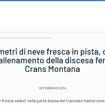
ento della discesa femminile di Crans Montana
etri di neve fresca in pista, 
llenamento della discesa fe
Crans Montana
28 FEBBRAIO 2014
 fresca caduti nella parte bassa del tracciato hanno cost