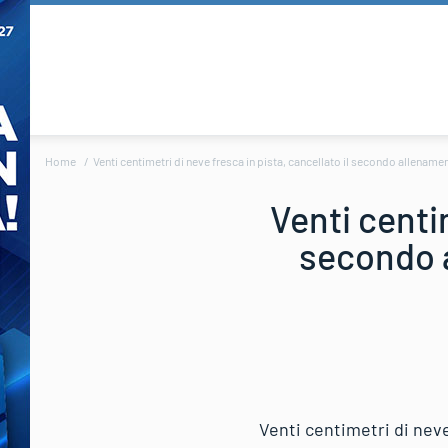
Home
Venti centimetri di neve fresca in pista, cancellato il secondo allenam
Venti centim
secondo a
Venti centimetri di neve