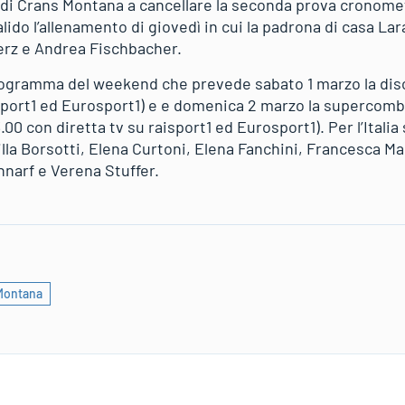
 di Crans Montana a cancellare la seconda prova cronomet
ido l’allenamento di giovedì in cui la padrona di casa L
erz e Andrea Fischbacher.
rogramma del weekend che prevede sabato 1 marzo la disc
isport1 ed Eurosport1) e e domenica 2 marzo la supercombi
3.00 con diretta tv su raisport1 ed Eurosport1). Per l’Itali
la Borsotti, Elena Curtoni, Elena Fanchini, Francesca Mar
narf e Verena Stuffer.
Montana