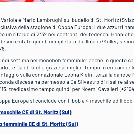
Variola e Mario Lambrughi sul budello di St. Moritz (Svizz
clusiva della stagione di Coppa Europa: i due azzurri ha
o un ritardo di 2″32 nei confronti dei tedeschi Hannighof
tedesco è stato quindi completato da Illmann/Koller, secon
78.
indi settima nel monobob femminile: anche in questo ca
rlotte Candrix che grazie al miglior tempo in entrambe le
antaggio sulla connazionale Leona Klein; terza la danese Ma
econda discesa ha permesso a De Silvestro di risalire al 
1″15; tredicesimo tempo quindi per Noemi Cavalleri (+2″94
ppa Europa si conclude con il bob a 4 maschile ed il bob 
maschile CE di St. Moritz (Sui)
 femminile CE di St. Moritz (Sui)