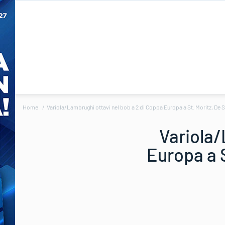
Home
Variola/Lambrughi ottavi nel bob a 2 di Coppa Europa a St. Moritz, De 
Variola/
Europa a S