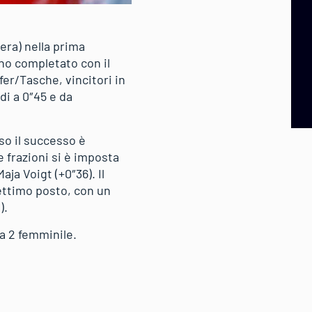
era) nella prima
nno completato con il
er/Tasche, vincitori in
di a 0″45 e da
so il successo è
 frazioni si è imposta
ja Voigt (+0″36). Il
settimo posto, con un
).
a 2 femminile.