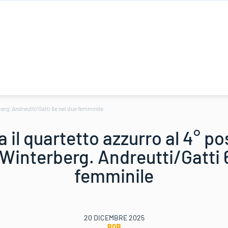
berg. Andreutti/Gatti 6e nel due femminile
a il quartetto azzurro al 4° p
Winterberg. Andreutti/Gatti 
femminile
20 DICEMBRE 2025
BOB