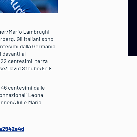
iner/Mario Lambrughi
berg. Gli italiani sono
centesimi dalla Germania
 davanti al
22 centesimi, terza
sse/David Steube/Erik
 46 centesimi dalle
connazionali Leona
Annen/Julie Maria
7a2942e4d