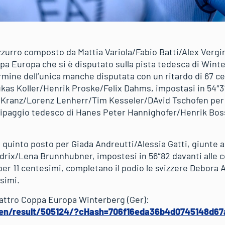
zzurro composto da Mattia Variola/Fabio Batti/Alex Verg
pa Europa che si è disputato sulla pista tedesca di Winter
ermine dell’unica manche disputata con un ritardo di 67 
ukas Koller/Henrik Proske/Felix Dahms, impostasi in 54″31
n Kranz/Lorenz Lenherr/Tim Kesseler/DAvid Tschofen per 
equipaggio tedesco di Hanes Peter Hannighofer/Henrik Bo
 quinto posto per Giada Andreutti/Alessia Gatti, giunte a
rix/Lena Brunnhubner, impostesi in 56″82 davanti alle 
per 11 centesimi, completano il podio le svizzere Debora 
simi.
uattro Coppa Europa Winterberg (Ger):
/en/result/505124/?cHash=706f16eda36b4d0745148d6