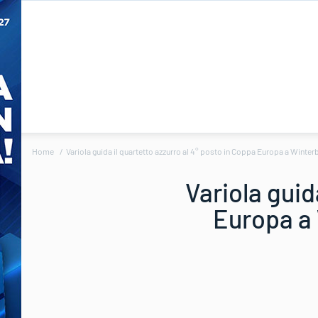
Home
Variola guida il quartetto azzurro al 4° posto in Coppa Europa a Winter
Variola guid
Europa a 