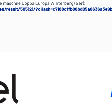
ue maschile Coppa Europa Winterberg (Ger):
/en/result/505121/?cHash=c7188cffb88bd05a8636a3e9