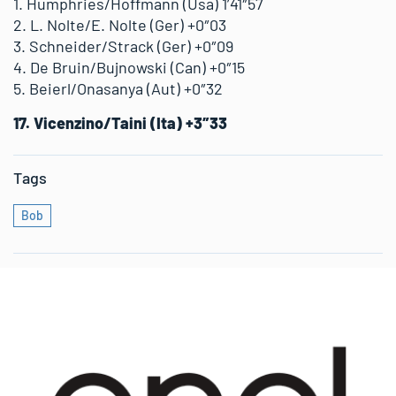
1. Humphries/Hoffmann (Usa) 1’41″57
2. L. Nolte/E. Nolte (Ger) +0″03
3. Schneider/Strack (Ger) +0″09
4. De Bruin/Bujnowski (Can) +0″15
5. Beierl/Onasanya (Aut) +0″32
17. Vicenzino/Taini (Ita) +3″33
Tags
Bob