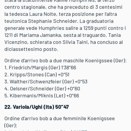
centro stagionale, che ha preceduto di 3 centesimi
la tedesca Laura Nolte, terza posizione per l’altra
teutonica Stephanie Schneider. La graduatoria
generale vede Humphries salire a 1259 punti contro i
1211 di Mariama Jamanka, sesta al traguardo. Tania
Vicenzino, schierata con Silvia Taini, ha concluso al
diciassettesimo posto.
Ordine d’arrivo bob a due maschile Koenigssee (Ger):
1. Friedrich/Margis (Ger) 1’38″66
2. Kripps/Stones (Can) +0″51
3. Walther/Schwenzfeier (Ger) +0″53
4. Oelsner/Schneider (Ger) +0″60
5. Kibermanis/Miknis (Let) +0″66
22. Variola/Ughi (Ita) 50″47
Ordine d’arrivo bob a due femminile Koenigssee
(Ger):