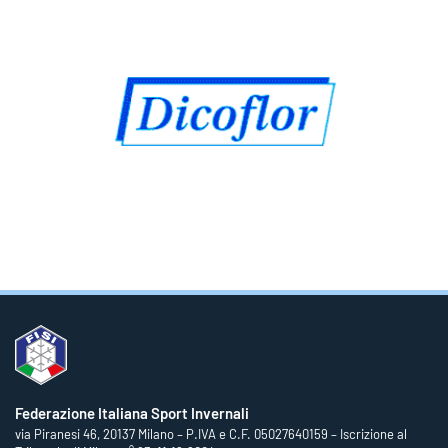
Federazione Italiana Sport Invernali
via Piranesi 46, 20137 Milano – P.IVA e C.F. 05027640159 – Iscrizione al