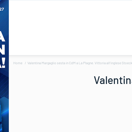
Home
Valentina Margaglio sesta in CdM a La Plagne. Vittoria all’inglese Stoec
Valentin