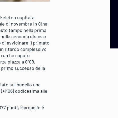
skeleton ospitata
ale di novembre in Cina,
sesto tempo nella prima
o nella seconda discesa
 di avvicinare il primato
 un ritardo complessivo
a run ha saputo
rza piazza a 0”09,
l primo successo della
iato sul budello una
(+1”06) dodicesima alle
377 punti, Margaglio è