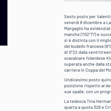
Sesto posto per Valenti
venerdì 8 dicembre a La
Margaglio ha evidenziat
manche (1’02”77) e succ
si è distinta con il mig
del budello francese (6
di 0”22 dalla ventritree
scavalcare l’olandese Ki
superata anche dalla st
carriera in Coppa del M
Undicesimo posto quindi
posizione rispetto al d
sue spalle, con un progre
La tedesca Tina Hermann
quarta a quota 328 e Cr