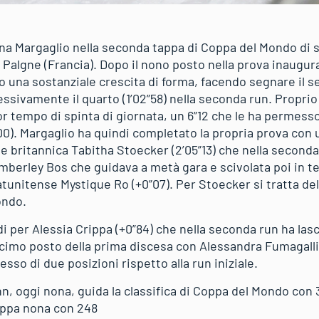
na Margaglio nella seconda tappa di Coppa del Mondo di 
 Palgne (Francia). Dopo il nono posto nella prova inaugur
o una sostanziale crescita di forma, facendo segnare il 
essivamente il quarto (1’02”58) nella seconda run. Propri
lior tempo di spinta di giornata, un 6”12 che le ha permesso
”00). Margaglio ha quindi completato la propria prova con
ne britannica Tabitha Stoecker (2’05”13) che nella second
mberley Bos che guidava a metà gara e scivolata poi in te
atunitense Mystique Ro (+0”07). Per Stoecker si tratta de
ondo.
 per Alessia Crippa (+0”84) che nella seconda run ha lasc
ecimo posto della prima discesa con Alessandra Fumagalli 
sso di due posizioni rispetto alla run iniziale.
, oggi nona, guida la classifica di Coppa del Mondo con 
ippa nona con 248