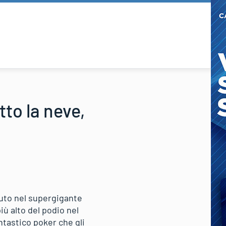
to la neve,
nuto nel supergigante
iù alto del podio nel
ntastico poker che gli