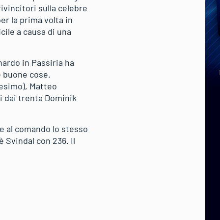
vincitori sulla celebre
r la prima volta in
icile a causa di una
onardo in Passiria ha
re buone cose.
resimo), Matteo
i dai trenta Dominik
de al comando lo stesso
 Svindal con 236. Il