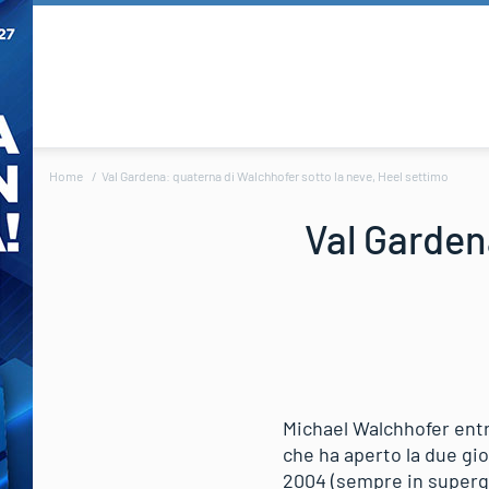
Home
Val Gardena: quaterna di Walchhofer sotto la neve, Heel settimo
Val Garden
Michael Walchhofer entra
che ha aperto la due gio
2004 (sempre in supergi