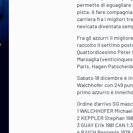
permette di eguagliare K
pista. A fare compagnia 
carriera fra i migliori t
nevicata diventata semp
Fra gli azzurri il miglio
raccolto il settimo post
Quattordicesimo Peter F
Marsaglia (venticinques
Paris, Hagen Patscheide
Sabato 18 dicembre è in
Walchhofer con 249 punt
primo azzurro è Innerho
Ordine d’arrivo SG masch
1 WALCHHOFER Michael 
2 KEPPLER Stephan 198
3 GUAY Erik 1981 CAN 1:3
4 RAICH Benjamin 1978 