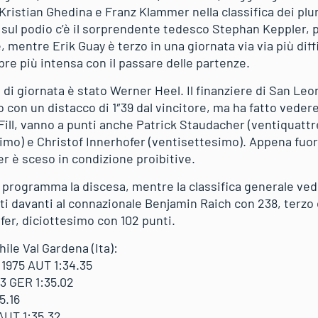
ristian Ghedina e Franz Klammer nella classifica dei pluri
sul podio c’è il sorprendente tedesco Stephan Keppler, pe
re, mentre Erik Guay è terzo in una giornata via via più diff
re più intensa con il passare delle partenze.
re di giornata è stato Werner Heel. Il finanziere di San Le
o con un distacco di 1″39 dal vincitore, ma ha fatto vede
ill, vanno a punti anche Patrick Staudacher (ventiquatt
imo) e Christof Innerhofer (ventisettesimo). Appena fuor
r è sceso in condizione proibitive.
 programma la discesa, mentre la classifica generale ve
i davanti al connazionale Benjamin Raich con 238, terzo è
fer, diciottesimo con 102 punti.
ile Val Gardena (Ita):
1975 AUT 1:34.35
3 GER 1:35.02
5.16
AUT 1:35.32