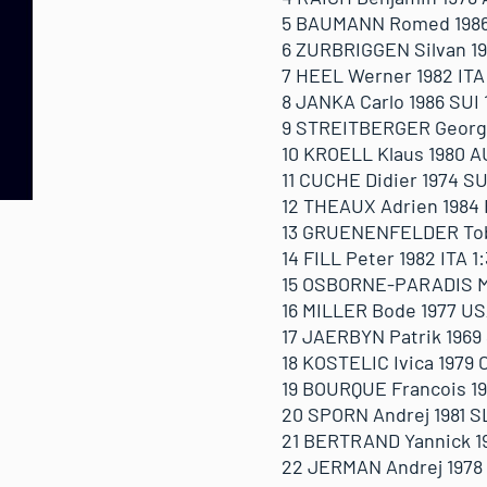
5 BAUMANN Romed 1986 
6 ZURBRIGGEN Silvan 198
7 HEEL Werner 1982 ITA 
8 JANKA Carlo 1986 SUI 
9 STREITBERGER Georg 1
10 KROELL Klaus 1980 A
11 CUCHE Didier 1974 SUI
12 THEAUX Adrien 1984 
13 GRUENENFELDER Tobia
14 FILL Peter 1982 ITA 1
15 OSBORNE-PARADIS Ma
16 MILLER Bode 1977 US
17 JAERBYN Patrik 1969
18 KOSTELIC Ivica 1979 
19 BOURQUE Francois 19
20 SPORN Andrej 1981 SL
21 BERTRAND Yannick 19
22 JERMAN Andrej 1978 