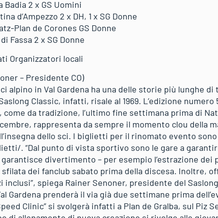
a Badia 2 x GS Uomini
tina d’Ampezzo 2 x DH, 1 x SG Donne
atz-Plan de Corones GS Donne
 di Fassa 2 x SG Donne
ti Organizzatori locali
noner – Presidente CO)
i alpino in Val Gardena ha una delle storie più lunghe di t
aslong Classic, infatti, risale al 1969. L’edizione numero 
, come da tradizione, l’ultimo fine settimana prima di Nata
cembre, rappresenta da sempre il momento clou della ma
’insegna dello sci. I biglietti per il rinomato evento sono
etti/. “Dal punto di vista sportivo sono le gare a garanti
arantisce divertimento – per esempio l’estrazione dei pe
 sfilata dei fanclub sabato prima della discesa. Inoltre, of
izi inclusi”, spiega Rainer Senoner, presidente del Saslong
al Gardena prenderà il via già due settimane prima dell’
ed Clinic” si svolgerà infatti a Plan de Gralba, sul Piz Sel
di allenamento di nuova creazione si rivolge alle giova