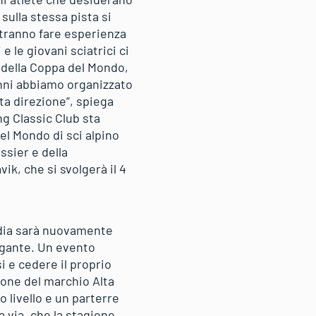
 sulla stessa pista si
otranno fare esperienza
e le giovani sciatrici ci
 della Coppa del Mondo,
anni abbiamo organizzato
ta direzione”, spiega
ng Classic Club sta
el Mondo di sci alpino
ssier e della
ik, che si svolgerà il 4
adia sarà nuovamente
gigante. Un evento
 e cedere il proprio
ione del marchio Alta
o livello e un parterre
 via, che la stagione