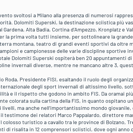
evento svoltosi a Milano alla presenza di numerosi rappre
rità. Dolomiti Superski, la destinazione sciistica più vast
Val Gardena, Alta Badia, Cortina d’Ampezzo, Kronplatz e Val
er la prima volta tutti insieme, per sottolineare la grand
 terra montana, teatro di grandi eventi sportivi da oltre
ampioni e campionesse delle varie discipline sportive inv
n totale Dolomiti Superski ospiterà ben 20 appuntamenti d
pline invernali diverse, mentre ne mancano altre 3, quest
vio Roda, Presidente FISI, esaltando il ruolo degli organiz
ernazionale degli sport invernali di altissimo livello, so
bilità e il rispetto che godono in ambito FIS. Da oramai più
te colorata sulla cartina della FIS, in quanto ospitano u
 livelli, ma anche nell’importantissimo mondo giovanile, 
il testimone dei relatori Marco Pappalardo, direttore ma
 colosso turistico a cavallo tra le province di Bolzano, T
i di risalita in 12 comprensori sciistici, dove ogni anno q