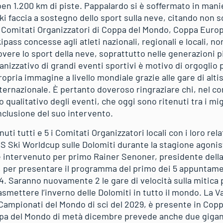
 ben 1.200 km di piste. Pappalardo si è soffermato in mani
 faccia a sostegno dello sport sulla neve, citando non so
ari Comitati Organizzatori di Coppa del Mondo, Coppa Euro
pass concesse agli atleti nazionali, regionali e locali, no
vere lo sport della neve, soprattutto nelle generazioni pi
nizzativo di grandi eventi sportivi è motivo di orgoglio 
pria immagine a livello mondiale grazie alle gare di altis
ernazionale. È pertanto doveroso ringraziare chi, nel cor
o qualitativo degli eventi, che oggi sono ritenuti tra i mig
clusione del suo intervento.
ti tutti e 5 i Comitati Organizzatori locali con i loro rela
S Ski Worldcup sulle Dolomiti durante la stagione agonis
è intervenuto per primo Rainer Senoner, presidente della
, per presentare il programma del primo dei 5 appuntamen
4. Saranno nuovamente 2 le gare di velocità sulla mitica 
asmettere l’inverno delle Dolomiti in tutto il mondo. La 
 Campionati del Mondo di sci del 2029, è presente in Copp
pa del Mondo di metà dicembre prevede anche due gigant