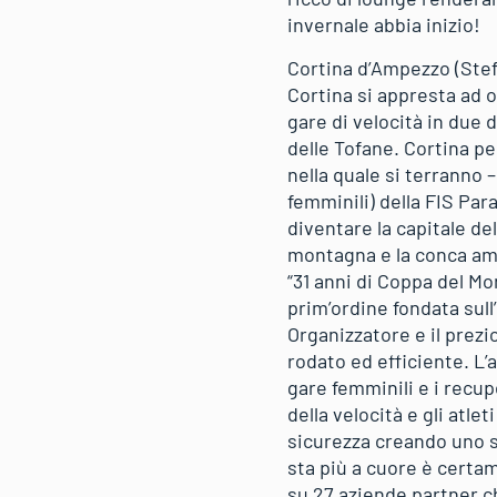
invernale abbia inizio!
Cortina d’Ampezzo (Ste
Cortina si appresta ad o
gare di velocità in due 
delle Tofane. Cortina pe
nella quale si terranno –
femminili) della FIS Par
diventare la capitale del
montagna e la conca amp
“31 anni di Coppa del M
prim’ordine fondata sul
Organizzatore e il prezi
rodato ed efficiente. L
gare femminili e i recup
della velocità e gli atle
sicurezza creando uno st
sta più a cuore è certa
su 27 aziende partner ch