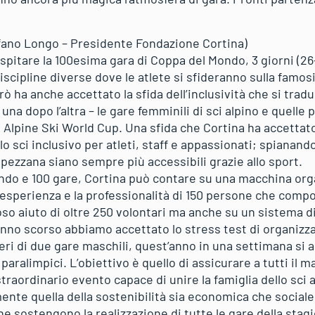
fano Longo – Presidente Fondazione Cortina)
spitare la 100esima gara di Coppa del Mondo, 3 giorni (26
discipline diverse dove le atlete si sfideranno sulla famo
rò ha anche accettato la sfida dell’inclusività che si tra
 una dopo l’altra – le gare femminili di sci alpino e quelle
a Alpine Ski World Cup. Una sfida che Cortina ha accettato
lo sci inclusivo per atleti, staff e appassionati; spianand
ezzana siano sempre più accessibili grazie allo sport.
ondo e 100 gare, Cortina può contare su una macchina org
l’esperienza e la professionalità di 150 persone che comp
oso aiuto di oltre 250 volontari ma anche su un sistema di
’anno scorso abbiamo accettato lo stress test di organiz
eri di due gare maschili, quest’anno in una settimana si 
ti paralimpici. L’obiettivo è quello di assicurare a tutti il
raordinario evento capace di unire la famiglia dello sci a
mente quella della sostenibilità sia economica che social
e sostengono la realizzazione di tutte le gare della stag