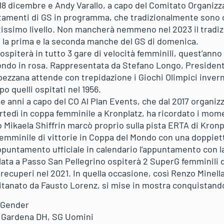
17-18 dicembre e Andy Varallo, a capo del Comitato Organizz
amenti di GS in programma, che tradizionalmente sono c
ltissimo livello. Non mancherà nemmeno nel 2023 il tradiz
a la prima e la seconda manche del GS di domenica.
spiterà in tutto 3 gare di velocità femminili, quest’anno
Mondo in rosa. Rappresentata da Stefano Longo, Presiden
pezzana attende con trepidazione i Giochi Olimpici invern
 quelli ospitati nel 1956.
e anni a capo del CO Al Plan Events, che dal 2017 organi
tedì in coppa femminile a Kronplatz, ha ricordato i momen
 Mikaela Shiffrin marcò proprio sulla pista ERTA di Kronp
emminile di vittorie in Coppa del Mondo con una doppiet
untamento ufficiale in calendario l’appuntamento con la
Volata a Passo San Pellegrino ospiterà 2 SuperG femminili
 recuperi nel 2021. In quella occasione, così Renzo Minella
tanato da Fausto Lorenz, si mise in mostra conquistandosi
e Gender
l Gardena DH, SG Uomini