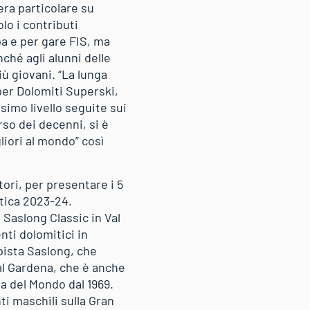
era particolare su
lo i contributi
pa e per gare FIS, ma
nché agli alunni delle
ù giovani. “La lunga
per Dolomiti Superski,
simo livello seguite sui
so dei decenni, si è
liori al mondo” così
tori, per presentare i 5
tica 2023-24.
 Saslong Classic in Val
ti dolomitici in
pista Saslong, che
Val Gardena, che è anche
a del Mondo dal 1969.
i maschili sulla Gran