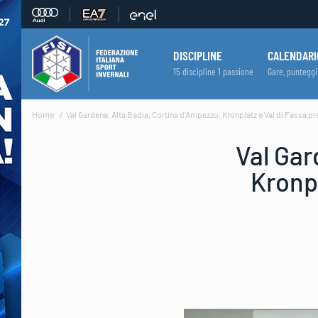
DISCIPLINE
CALENDARI
15 discipline 1 passione
Gare, punteggi
Home
Val Gardena, Alta Badia, Cortina d’Ampezzo, Kronplatz e Val di Fassa 
Val Gar
Kronpl