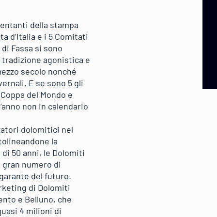
sentanti della stampa
a d’Italia e i 5 Comitati
 di Fassa si sono
e tradizione agonistica e
 mezzo secolo nonché
ernali. E se sono 5 gli
i Coppa del Mondo e
’anno non in calendario
zatori dolomitici nel
ttolineandone la
 di 50 anni, le Dolomiti
n gran numero di
garante del futuro.
rketing di Dolomiti
rento e Belluno, che
uasi 4 milioni di