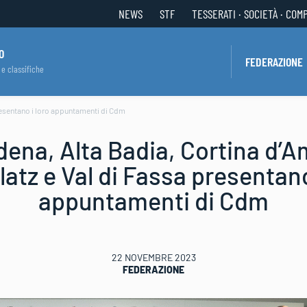
NEWS
STF
TESSERATI · SOCIETÀ · COM
O
FEDERAZIONE
 e classifiche
presentano i loro appuntamenti di Cdm
dena, Alta Badia, Cortina d’
atz e Val di Fassa presentano
appuntamenti di Cdm
22 NOVEMBRE 2023
FEDERAZIONE