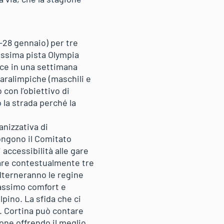
-28 gennaio) per tre
sissima pista Olympia
duce in una settimana
 paralimpiche (maschili e
 con l’obiettivo di
o la strada perché la
anizzativa di
ongono il Comitato
 accessibilità alle gare
zare contestualmente tre
alterneranno le regine
 massimo comfort e
lpino. La sfida che ci
e. Cortina può contare
ione offrendo il meglio