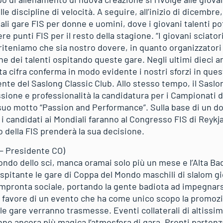
 discipline di velocità. A seguire, all’inizio di dicembre,
ali gare FIS per donne e uomini, dove i giovani talenti p
re punti FIS per il resto della stagione. “I giovani sciatori 
riteniamo che sia nostro dovere, in quanto organizzatori
ne dei talenti ospitando queste gare. Negli ultimi dieci 
ta cifra conferma in modo evidente i nostri sforzi in ques
te del Saslong Classic Club. Allo stesso tempo, il Saslo
sione e professionalità la candidatura per i Campionati d
l suo motto “Passion and Performance”. Sulla base di un do
i candidati ai Mondiali faranno al Congresso FIS di Reykjav
o della FIS prenderà la sua decisione.
 – Presidente CO)
ondo dello sci, manca oramai solo più un mese e l’Alta B
 ospitante le gare di Coppa del Mondo maschili di slalom 
impronta sociale, portando la gente badiota ad impegnarsi
n favore di un evento che ha come unico scopo la promoz
 le gare verranno trasmesse. Eventi collaterali di altissim
no ancora più magica l’atmosfera di gara. Pronti partenza