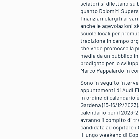
sciatori si dilettano su
quanto Dolomiti Superski
finanziari elargiti ai v
anche le agevolazioni ski
scuole locali per promuo
tradizione in campo orga
che vede promossa la pro
media da un pubblico int
prodigato per lo svilupp
Marco Pappalardo in con
Sono in seguito intervenu
appuntamenti di Audi FI
In ordine di calendario 
Gardena (15-16/12/2023)
calendario per il 2023-2
avranno il compito di tr
candidata ad ospitare i
Il lungo weekend di Cop