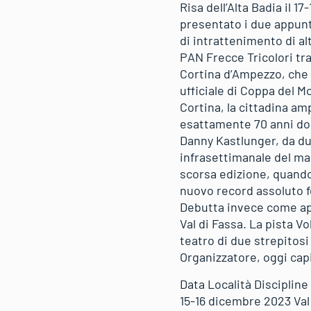
Risa dell’Alta Badia il 
presentato i due appunt
di intrattenimento di a
PAN Frecce Tricolori tr
Cortina d’Ampezzo, che o
ufficiale di Coppa del 
Cortina, la cittadina am
esattamente 70 anni dopo
Danny Kastlunger, da du
infrasettimanale del mar
scorsa edizione, quando
nuovo record assoluto f
Debutta invece come app
Val di Fassa. La pista 
teatro di due strepitosi
Organizzatore, oggi capi
Data Località Disciplin
15-16 dicembre 2023 Va