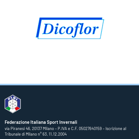
Federazione Italiana Sport Invernali
via Piranesi 46, 20137 Milano – P.IVA e C.F. 05027640159 – Iscrizione al
Tribunale di Milano n° 63, 11.12.2004