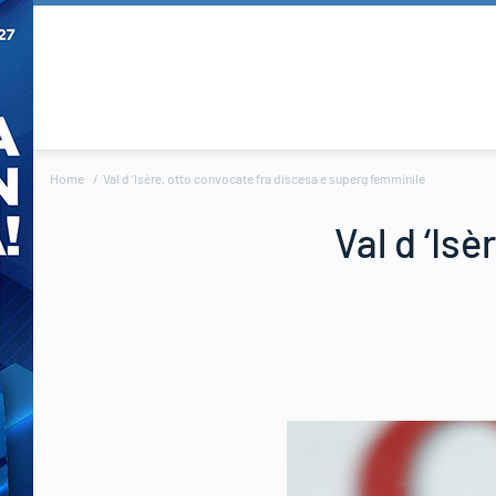
Home
Val d ‘Isère, otto convocate fra discesa e superg femminile
Val d ‘Is