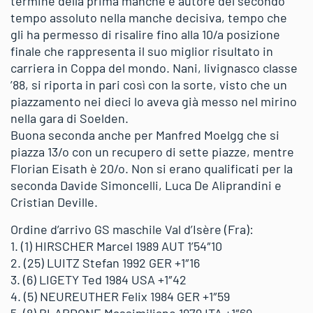
termine della prima manche e autore del secondo
tempo assoluto nella manche decisiva, tempo che
gli ha permesso di risalire fino alla 10/a posizione
finale che rappresenta il suo miglior risultato in
carriera in Coppa del mondo. Nani, livignasco classe
’88, si riporta in pari così con la sorte, visto che un
piazzamento nei dieci lo aveva già messo nel mirino
nella gara di Soelden.
Buona seconda anche per Manfred Moelgg che si
piazza 13/o con un recupero di sette piazze, mentre
Florian Eisath è 20/o. Non si erano qualificati per la
seconda Davide Simoncelli, Luca De Aliprandini e
Cristian Deville.
Ordine d’arrivo GS maschile Val d’Isère (Fra):
1. (1) HIRSCHER Marcel 1989 AUT 1’54″10
2. (25) LUITZ Stefan 1992 GER +1″16
3. (6) LIGETY Ted 1984 USA +1″42
4. (5) NEUREUTHER Felix 1984 GER +1″59