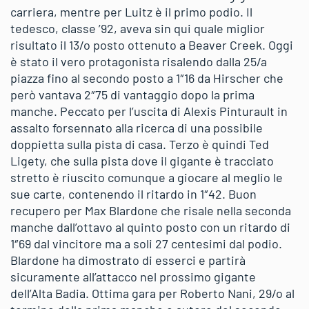
carriera, mentre per Luitz è il primo podio. Il
tedesco, classe ’92, aveva sin qui quale miglior
risultato il 13/o posto ottenuto a Beaver Creek. Oggi
è stato il vero protagonista risalendo dalla 25/a
piazza fino al secondo posto a 1″16 da Hirscher che
però vantava 2″75 di vantaggio dopo la prima
manche. Peccato per l’uscita di Alexis Pinturault in
assalto forsennato alla ricerca di una possibile
doppietta sulla pista di casa. Terzo è quindi Ted
Ligety, che sulla pista dove il gigante è tracciato
stretto è riuscito comunque a giocare al meglio le
sue carte, contenendo il ritardo in 1″42. Buon
recupero per Max Blardone che risale nella seconda
manche dall’ottavo al quinto posto con un ritardo di
1″69 dal vincitore ma a soli 27 centesimi dal podio.
Blardone ha dimostrato di esserci e partirà
sicuramente all’attacco nel prossimo gigante
dell’Alta Badia. Ottima gara per Roberto Nani, 29/o al