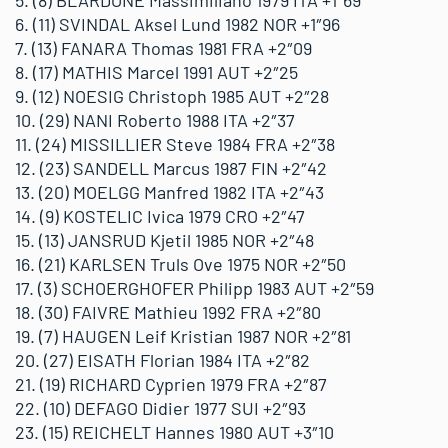
5. (8) BLARDONE Massimiliano 1979 ITA +1″69
6. (11) SVINDAL Aksel Lund 1982 NOR +1″96
7. (13) FANARA Thomas 1981 FRA +2″09
8. (17) MATHIS Marcel 1991 AUT +2″25
9. (12) NOESIG Christoph 1985 AUT +2″28
10. (29) NANI Roberto 1988 ITA +2″37
11. (24) MISSILLIER Steve 1984 FRA +2″38
12. (23) SANDELL Marcus 1987 FIN +2″42
13. (20) MOELGG Manfred 1982 ITA +2″43
14. (9) KOSTELIC Ivica 1979 CRO +2″47
15. (13) JANSRUD Kjetil 1985 NOR +2″48
16. (21) KARLSEN Truls Ove 1975 NOR +2″50
17. (3) SCHOERGHOFER Philipp 1983 AUT +2″59
18. (30) FAIVRE Mathieu 1992 FRA +2″80
19. (7) HAUGEN Leif Kristian 1987 NOR +2″81
20. (27) EISATH Florian 1984 ITA +2″82
21. (19) RICHARD Cyprien 1979 FRA +2″87
22. (10) DEFAGO Didier 1977 SUI +2″93
23. (15) REICHELT Hannes 1980 AUT +3″10