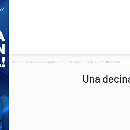
Home
Una decina di giorni di stop per Hofer, operato alla spalla destra
Una decina 