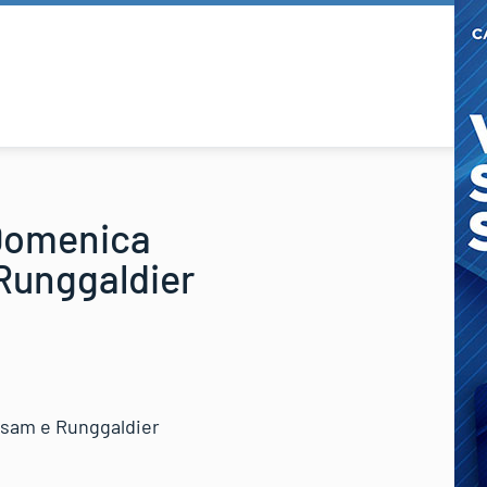
 Domenica
Runggaldier
nsam e Runggaldier