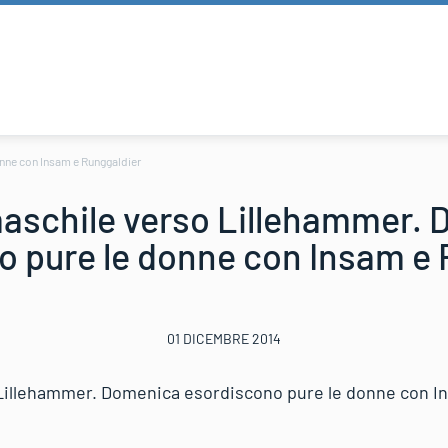
nne con Insam e Runggaldier
maschile verso Lillehammer.
o pure le donne con Insam e 
01 DICEMBRE 2014
 Lillehammer. Domenica esordiscono pure le donne con I