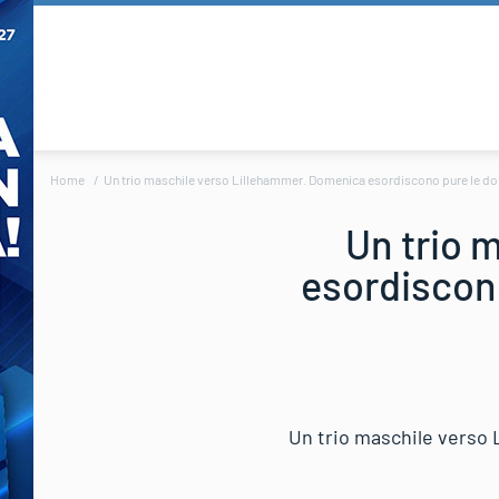
Home
Un trio maschile verso Lillehammer. Domenica esordiscono pure le do
Un trio 
esordiscon
Un trio maschile verso