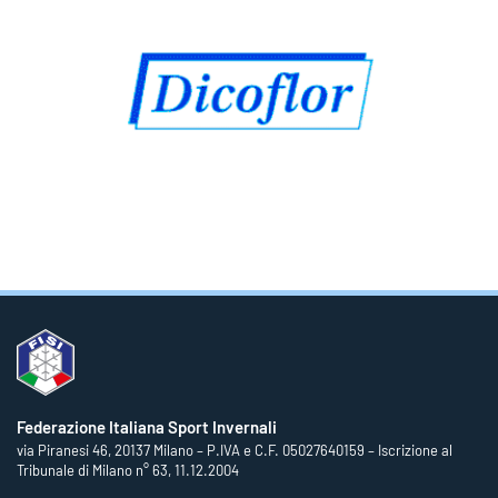
Federazione Italiana Sport Invernali
via Piranesi 46, 20137 Milano – P.IVA e C.F. 05027640159 – Iscrizione al
Tribunale di Milano n° 63, 11.12.2004