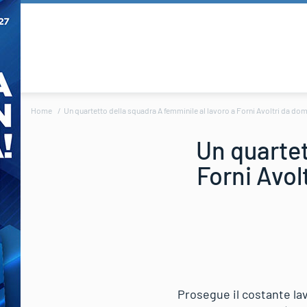
Home
Un quartetto della squadra A femminile al lavoro a Forni Avoltri da dome
Un quartet
Forni Avol
Prosegue il costante lav