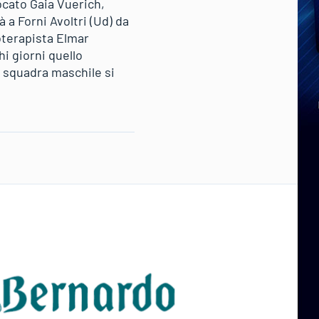
ocato Gaia Vuerich,
 a Forni Avoltri (Ud) da
ioterapista Elmar
i giorni quello
a squadra maschile si