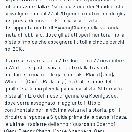
inframezzate dalla 47sima edizione dei Mondiali che
si svolgeranno dal 27 al 29 gennaio sul catino di Igls,
nei pressi di Innsbruck. Ci sarà la novità
dell’appuntamento di PyoengChang nella seconda
metà di febbraio, dove gli atleti sperimenteranno la
pista olimpica che assegnerà i titoli a cinque cerchi
nel 2018.
Il via è previsto sabato 26 e domenica 27 novembre
a Winterberg, che sarà seguito dalla trasferta
nordamericana con le gare di Lake Placid (Usa),
Whistler (Can) e Park City (Usa), al termine delle
quali ci sarà una piccola pausa natalizia. Si torna in
pista all’inizio del mese di gennaio a Koenigssee,
dove verrà assegnato in aggiunto il titolo
continentale per la 48sima volta nella storia, poi il
circuito si sposta a Sigulda prima della pausa iridata.
le ultime trasferte dell’anno riguardano Oberhof
(Ger), PyeongChang (Kor) e Altenberg (Ger).