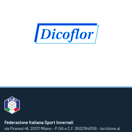
Federazione Italiana Sport Invernali
via Piranesi 46, 20137 Milano – P.IVA e C.F. 05027640159 – Iscrizione al