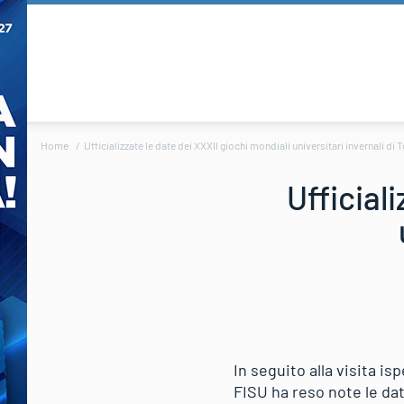
Home
Ufficializzate le date dei XXXII giochi mondiali universitari invernali di 
Ufficial
In seguito alla visita isp
FISU ha reso note le dat