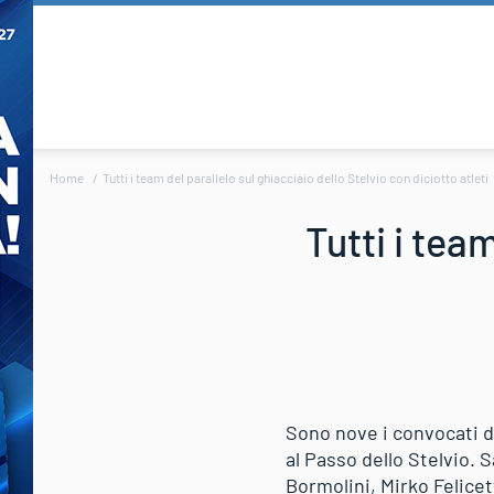
Home
Tutti i team del parallelo sul ghiacciaio dello Stelvio con diciotto atleti
Tutti i tea
Sono nove i convocati da
al Passo dello Stelvio.
Bormolini, Mirko Felicet