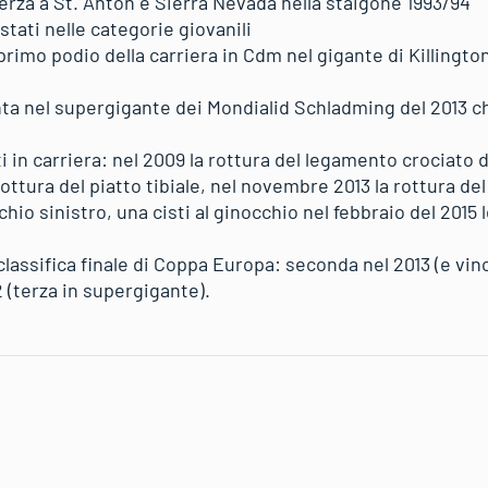
erza a St. Anton e Sierra Nevada nella staigone 1993/94
uistati nelle categorie giovanili
 primo podio della carriera in Cdm nel gigante di Killington
nta nel supergigante dei Mondialid Schladming del 2013 ch
iti in carriera: nel 2009 la rottura del legamento crociato 
 rottura del piatto tibiale, nel novembre 2013 la rottura d
chio sinistro, una cisti al ginocchio nel febbraio del 2015 
 classifica finale di Coppa Europa: seconda nel 2013 (e vinci
2 (terza in supergigante).