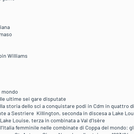
liana
mmaso
bin Williams
el mondo
elle ultime sei gare disputate
nella storia dello sci a conquistare podi in Cdm in quattro d
te a Sestriere Killington, seconda in discesa a Lake Loui
ake Louise, terza in combinata a Val d’Isère
all’Italia femminile nelle combinate di Coppa del mondo: gl