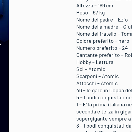
Altezza – 169 cm
Peso – 67 kg
Nome del padre – Ezio
Nome della madre – Giu
Nome del fratello – To
Colore preferito – nero
Numero preferito – 24
Cantante preferito – Ro
Hobby – Lettura
Sci – Atomic
Scarponi – Atomic
Attacchi – Atomic
46 – le gare in Coppa d
5 – I podi conquistati n
1 – E’ la prima italiana 
seconda e terza in gigan
supergigante sempre a L
3 – I podi conquistati d