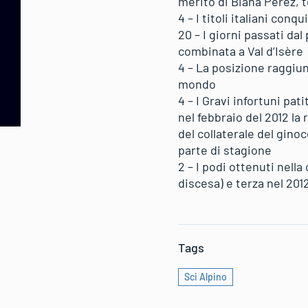
merito di Biana Perez, t
4 – I titoli italiani conq
20 – I giorni passati dal
combinata a Val d’Isère
4 – La posizione raggiu
mondo
4 – I Gravi infortuni pat
nel febbraio del 2012 la
del collaterale del ginoc
parte di stagione
2 – I podi ottenuti nella
discesa) e terza nel 201
Tags
Sci Alpino