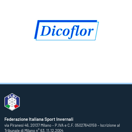
Federazione Italiana Sport Invernali
via Piranesi 46, 20137 Milano – P.IVA e C.F. 05027640159 – Iscrizione al
Tribunale di Milano n° 63, 11.12.2004