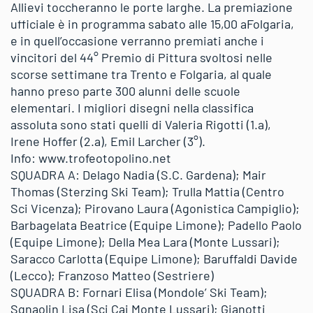
Allievi toccheranno le porte larghe. La premiazione
ufficiale è in programma sabato alle 15,00 aFolgaria,
e in quell’occasione verranno premiati anche i
vincitori del 44° Premio di Pittura svoltosi nelle
scorse settimane tra Trento e Folgaria, al quale
hanno preso parte 300 alunni delle scuole
elementari. I migliori disegni nella classifica
assoluta sono stati quelli di Valeria Rigotti (1.a),
Irene Hoffer (2.a), Emil Larcher (3°).
Info: www.trofeotopolino.net
SQUADRA A: Delago Nadia (S.C. Gardena); Mair
Thomas (Sterzing Ski Team); Trulla Mattia (Centro
Sci Vicenza); Pirovano Laura (Agonistica Campiglio);
Barbagelata Beatrice (Equipe Limone); Padello Paolo
(Equipe Limone); Della Mea Lara (Monte Lussari);
Saracco Carlotta (Equipe Limone); Baruffaldi Davide
(Lecco); Franzoso Matteo (Sestriere)
SQUADRA B: Fornari Elisa (Mondole’ Ski Team);
Sgnaolin Lisa (Sci Cai Monte Lussari); Gianotti