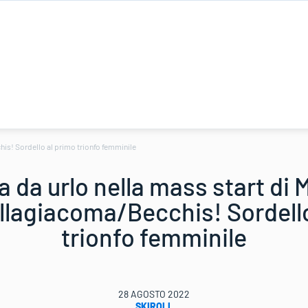
his! Sordello al primo trionfo femminile
ta da urlo nella mass start di
llagiacoma/Becchis! Sordello
trionfo femminile
28 AGOSTO 2022
SKIROLL