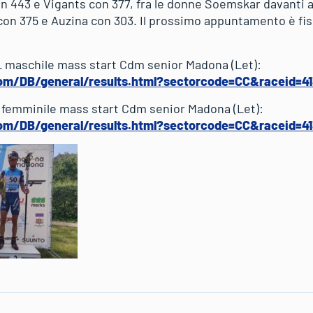
n 443 e Vigants con 377, fra le donne Soemskar davanti a
 con 375 e Auzina con 303. Il prossimo appuntamento è fissa
L maschile mass start Cdm senior Madona (Let):
om/DB/general/results.html?sectorcode=CC&raceid=4
L femminile mass start Cdm senior Madona (Let):
om/DB/general/results.html?sectorcode=CC&raceid=4