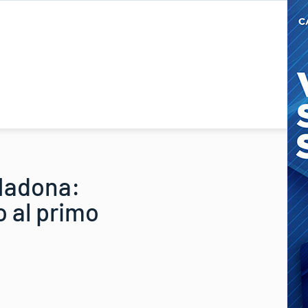
 Madona:
 al primo