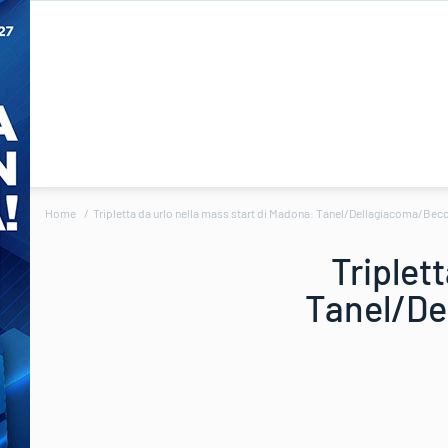
Home
Tripletta da urlo nella mass start di Madona: Tanel/Dellagiacoma/Becc
Triplet
Tanel/De