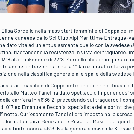
 Elisa Sordello nella mass start femminile di Coppa del m
uenne cuneese dello Sci Club Alpi Marittime Entraque-Vald
 ha dato vita ad un entusiasmante duello con la svedese 
uzina, fiaccandone la resistenza in vista del traguardo, i
i 13″8 alla Lockener e di 37″8. Sordello chiude in questo
colto anche un terzo posto nella 10 km e una altro terzo pos
izione nella classifica generale alle spalle della svedes
 mass start maschile di Coppa del mondo che ha chiuso la tr
 cristallo Matteo Tanel ha dato spettacolo imponendosi su
della carriera in 46’36’’2, precedendo sul traguardo i co
 0″7 ed Emanuele Becchis, specialista delle sprint che p
 1″ netto. Curiosamente Tanel si era imposto nella scrosa
so format di gara. Bene anche Riccardo Masiero al quinto 
assi è finito nono a 46″3. Nella generale maschile Korsae