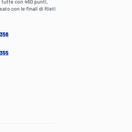
 tutte con 460 punti,
to con le finali di Rieti
1356
1355