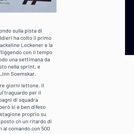
ondo sulla pista di
ieri ha colto il primo
Jackeline Lockener e la
nfliggendo con il tempo
 modo una settimana da
to nella sprint, e
e Linn Soemskar.
e giorni lettone. Il
l traguardo per il
mpagni di squadra
erò si è ben difeso
 stagione proprio su
posto cn un ritardo di
th al comando con 500