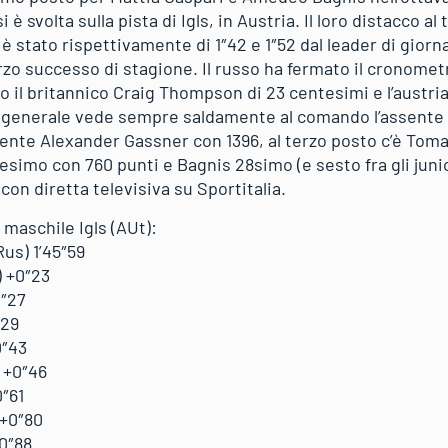
è svolta sulla pista di Igls, in Austria. Il loro distacco al
stato rispettivamente di 1″42 e 1″52 dal leader di giorn
rzo successo di stagione. Il russo ha fermato il cronomet
o il britannico Craig Thompson di 23 centesimi e l’austri
a generale vede sempre saldamente al comando l’assente
assente Alexander Gassner con 1396, al terzo posto c’è To
esimo con 760 punti e Bagnis 28simo (e sesto fra gli junio
con diretta televisiva su Sportitalia.
 maschile Igls (AUt):
Rus) 1’45″59
) +0″23
0″27
″29
0″43
 +0″46
0″61
 +0″80
+0″88