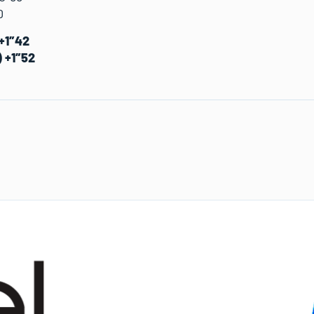
0
 +1″42
) +1″52