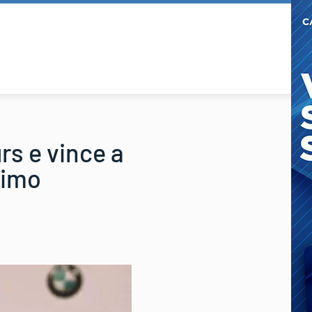
rs e vince a
simo