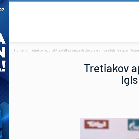
Home
Tretiakov approfitta dell’assenza di Dukurs e vince a Igls. Gaspari 16s
Tretiakov a
Igl