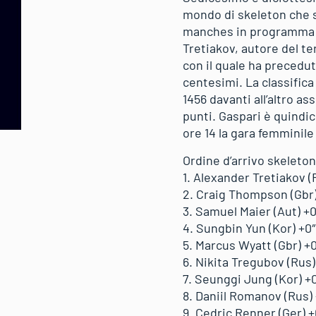
mondo di skeleton che si 
manches in programma è 
Tretiakov, autore del te
con il quale ha precedut
centesimi. La classific
1456 davanti all’altro 
punti. Gaspari è quindic
ore 14 la gara femminile 
Ordine d’arrivo skeleton
1. Alexander Tretiakov (
2. Craig Thompson (Gbr
3. Samuel Maier (Aut) +
4. Sungbin Yun (Kor) +0
5. Marcus Wyatt (Gbr) +
6. Nikita Tregubov (Rus)
7. Seunggi Jung (Kor) +
8. Daniil Romanov (Rus)
9. Cedric Renner (Ger) 