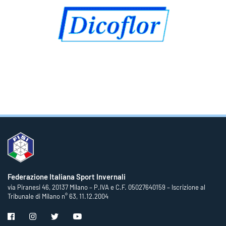
Federazione Italiana Sport Invernali
via Piranesi 46, 20137 Milano – P.IVA e C.F. 05027640159 – Iscrizione al
Tribunale di Milano n° 63, 11.12.2004