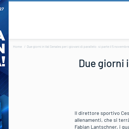
Home
Due giorni in Val Senales per i giovani di parallelo: si parte il 5 novembr
Due giorni i
Il direttore sportivo Ce
allenamenti, che si terr
Fabian Lantschner, i qu