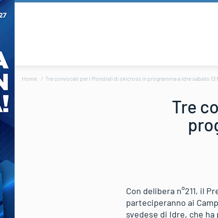
Home
Tre convocati per i Mondiali di skicross in programma a Idre sabato 13 
Tre co
pro
Con delibera n°211, il P
parteciperanno ai Campio
svedese di Idre, che ha