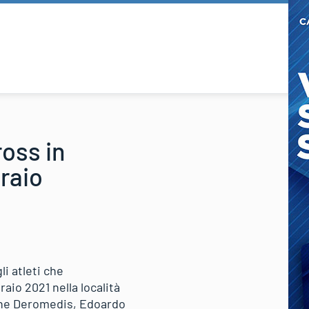
ross in
raio
li atleti che
aio 2021 nella località
mone Deromedis, Edoardo