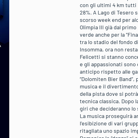
con gli ultimi 4 km tutti
28%. A Lago di Tesero si
scorso week end per alcu
Olimpia III già dal primo
verde anche per la “Fina
tra lo stadio del fondo d
Insomma, ora non resta 
Felicetti si stanno conc
e gli appassionati sono d
anticipo rispetto alle ga
“Dolomiten Bier Band”, po
musica e il divertimento
della pista dove si potrà
tecnica classica. Dopo l
giri che decideranno lo
La musica proseguirà a
l’esibizione di vari grup
ritagliata uno spazio i