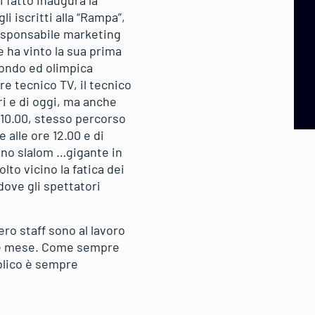
 fatto inaugura la
i iscritti alla “Rampa”,
responsabile marketing
e ha vinto la sua prima
mondo ed olimpica
e tecnico TV, il tecnico
i e di oggi, ma anche
e 10.00, stesso percorso
 alle ore 12.00 e di
 uno slalom …gigante in
lto vicino la fatica dei
 dove gli spettatori
ero staff sono al lavoro
ine mese. Come sempre
bblico è sempre