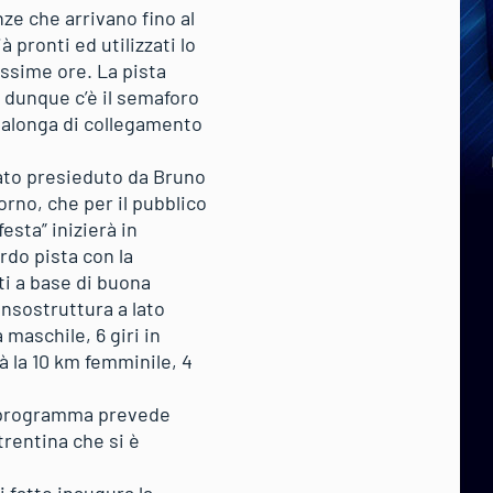
enze che arrivano fino al
 pronti ed utilizzati lo
ossime ore. La pista
 e dunque c’è il semaforo
cialonga di collegamento
tato presieduto da Bruno
orno, che per il pubblico
esta” inizierà in
ordo pista con la
nti a base di buona
ensostruttura a lato
 maschile, 6 giri in
à la 10 km femminile, 4
i programma prevede
 trentina che si è