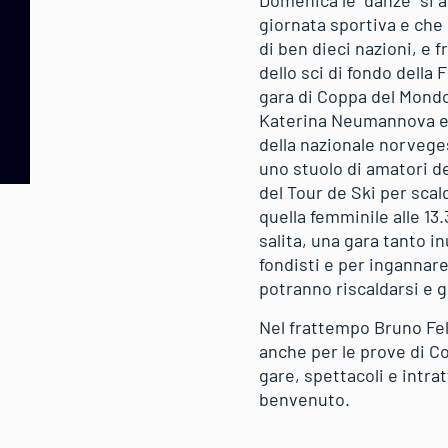
Domenica le “danze” si a
giornata sportiva e che 
di ben dieci nazioni, e 
dello sci di fondo della
gara di Coppa del Mondo
Katerina Neumannova e l
della nazionale norvege
uno stuolo di amatori de
del Tour de Ski per scald
quella femminile alle 13
salita, una gara tanto i
fondisti e per ingannare 
potranno riscaldarsi e g
Nel frattempo Bruno Feli
anche per le prove di 
gare, spettacoli e intra
benvenuto.