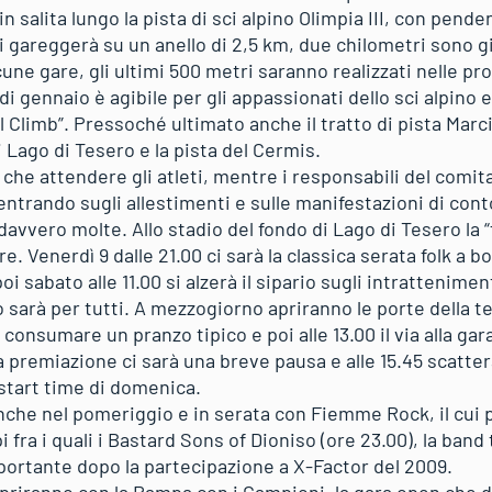
 in salita lungo la pista di sci alpino Olimpia III, con pend
 gareggerà su un anello di 2,5 km, due chilometri sono già
ne gare, gli ultimi 500 metri saranno realizzati nelle pr
 di gennaio è agibile per gli appassionati dello sci alpino
l Climb”. Pressoché ultimato anche il tratto di pista Mar
i Lago di Tesero e la pista del Cermis.
che attendere gli atleti, mentre i responsabili del comi
entrando sugli allestimenti e sulle manifestazioni di cont
avvero molte. Allo stadio del fondo di Lago di Tesero la “f
re. Venerdì 9 dalle 21.00 ci sarà la classica serata folk a b
i sabato alle 11.00 si alzerà il sipario sugli intrattenime
 sarà per tutti. A mezzogiorno apriranno le porte della t
 consumare un pranzo tipico e poi alle 13.00 il via alla gara
a premiazione ci sarà una breve pausa e alle 15.45 scatter
 start time di domenica.
nche nel pomeriggio e in serata con Fiemme Rock, il cu
pi fra i quali i Bastard Sons of Dioniso (ore 23.00), la band
mportante dopo la partecipazione a X-Factor del 2009.