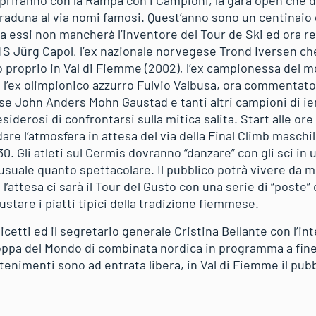
priranno con la Rampa con i Campioni, la gara open che di
raduna al via nomi famosi. Quest’anno sono un centinaio gl
fra essi non mancherà l’inventore del Tour de Ski ed ora 
 FIS Jürg Capol, l’ex nazionale norvegese Trond Iversen ch
 proprio in Val di Fiemme (2002), l’ex campionessa del 
’ex olimpionico azzurro Fulvio Valbusa, ora commentator
se John Anders Mohn Gaustad e tanti altri campioni di ier
siderosi di confrontarsi sulla mitica salita. Start alle or
are l’atmosfera in attesa del via della Final Climb maschile
.30. Gli atleti sul Cermis dovranno “danzare” con gli sci in
nusuale quanto spettacolare. Il pubblico potrà vivere da mo
l’attesa ci sarà il Tour del Gusto con una serie di “poste”
ustare i piatti tipici della tradizione fiemmese.
cetti ed il segretario generale Cristina Bellante con l’int
Coppa del Mondo di combinata nordica in programma a f
ttenimenti sono ad entrata libera, in Val di Fiemme il pu