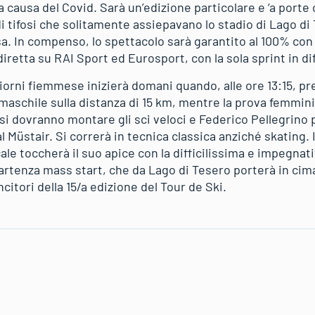
 causa del Covid. Sarà un’edizione particolare e ‘a porte c
di tifosi che solitamente assiepavano lo stadio di Lago di T
a. In compenso, lo spettacolo sarà garantito al 100% con
retta su RAI Sport ed Eurosport, con la sola sprint in dif
iorni fiemmese inizierà domani quando, alle ore 13:15, pre
 maschile sulla distanza di 15 km, mentre la prova femmini
 si dovranno montare gli sci veloci e Federico Pellegrino p
 Müstair. Si correrà in tecnica classica anziché skating. I
 toccherà il suo apice con la difficilissima e impegnativ
rtenza mass start, che da Lago di Tesero porterà in cima
citori della 15/a edizione del Tour de Ski.