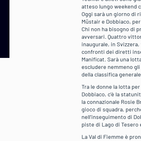
atteso lungo weekend co
Oggi sarà un giorno di r
Müstair e Dobbiaco, per 
Chi non ha bisogno di pr
avversari. Quattro vitt
inaugurale, in Svizzera, 
confronti dei diretti in
Manificat. Sarà una lott
escludere nemmeno gli al
della classifica generale
Tra le donne la lotta per
Dobbiaco, c’è la statuni
la connazionale Rosie B
gioco di squadra, perché
nell’inseguimento di Dob
piste di Lago di Tesero e
La Val di Fiemme è pron