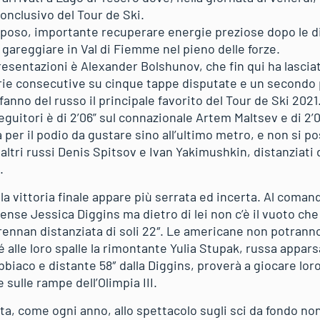
nclusivo del Tour de Ski.
iposo, importante recuperare energie preziose dopo le diff
gareggiare in Val di Fiemme nel pieno delle forze.
esentazioni è Alexander Bolshunov, che fin qui ha lasciato
orie consecutive su cinque tappe disputate e un secondo 
fanno del russo il principale favorito del Tour de Ski 2021.
seguitori è di 2’06” sul connazionale Artem Maltsev e di 2’
a per il podio da gustare sino all’ultimo metro, e non si
tri russi Denis Spitsov e Ivan Yakimushkin, distanziati di
.
 la vittoria finale appare più serrata ed incerta. Al coman
tense Jessica Diggins ma dietro di lei non c’è il vuoto che
rennan distanziata di soli 22″. Le americane non potrann
 alle loro spalle la rimontante Yulia Stupak, russa appar
biaco e distante 58″ dalla Diggins, proverà a giocare lor
 sulle rampe dell’Olimpia III.
ta, come ogni anno, allo spettacolo sugli sci da fondo no