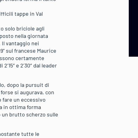
icili tappe in Val
 solo briciole agli
posto nella giornata
 Il vantaggio nei
09” sul francese Maurice
 possono certamente
 2’15″ e 2’30″ dal leader
do, dopo la pursuit di
 forse si augurava, con
o fare un eccessivo
sa in ottima forma
o un brutto scherzo sulle
nostante tutte le