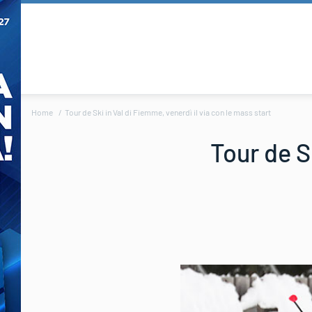
Home
Tour de Ski in Val di Fiemme, venerdì il via con le mass start
Tour de Sk